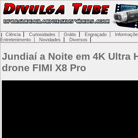
Ciência
Curiosidades
Grátis
Engraçado
Informaçõe
Entretenimento
Novidades
Diversos
Jundiaí a Noite em 4K Ultra
drone FIMI X8 Pro