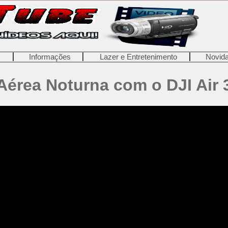
o
Informações
Lazer e Entretenimento
Novid
érea Noturna com o DJI Air 