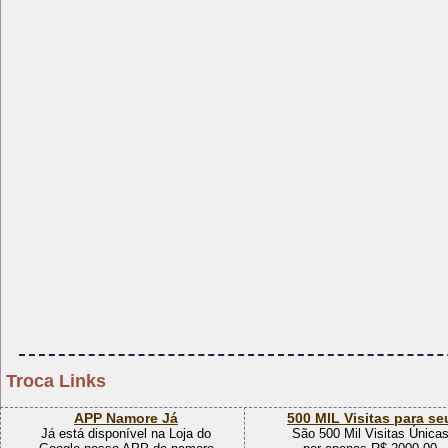
Troca Links
Patrocinamos seu Site
Divulga Afiliado
Ganhe até R$0,50 por clique
Divulgue aqui seus links