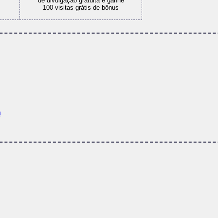
é fácil e sem cadastro
s
anuncio online em instantes
a