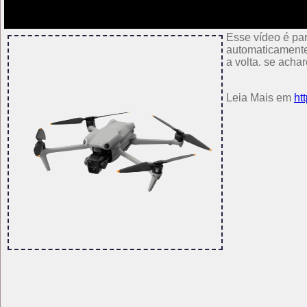
Esse vídeo é par
automaticamente 
a volta. se acha
Leia Mais em
ht