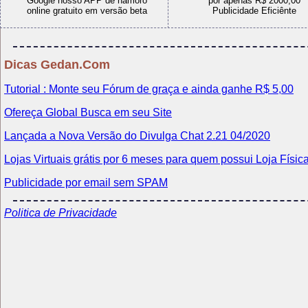
e até R$1,50 por mil
de afiliado de graça
visualizações de PopUnders
e aprenda com nossas dica
Dicas Gedan.Com
Tutorial : Monte seu Fórum de graça e ainda ganhe R$ 5,00
Ofereça Global Busca em seu Site
Lançada a Nova Versão do Divulga Chat 2.21 04/2020
Lojas Virtuais grátis por 6 meses para quem possui Loja Físic
Publicidade por email sem SPAM
Politica de Privacidade