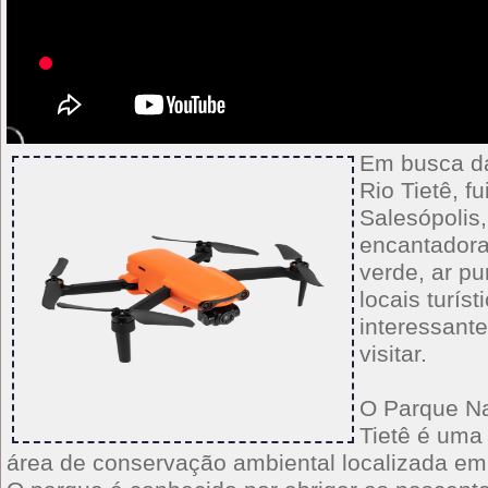
Em busca d
Rio Tietê, fu
Salesópolis
encantadora
verde, ar pu
locais turíst
interessant
visitar.
O Parque N
Tietê é uma
área de conservação ambiental localizada em