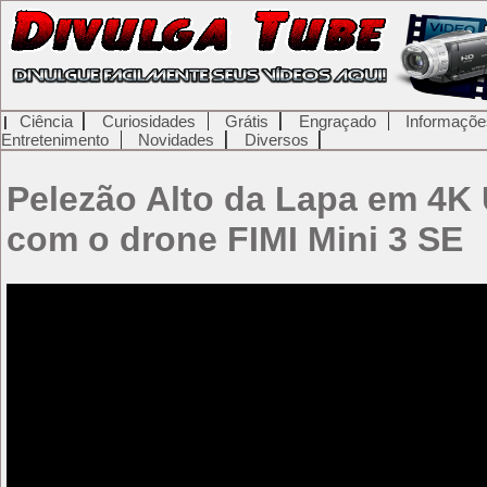
Ciência
Curiosidades
Grátis
Engraçado
Informaçõe
Entretenimento
Novidades
Diversos
Pelezão Alto da Lapa em 4K 
com o drone FIMI Mini 3 SE