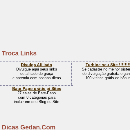
Troca Links
APP Namore Já
Micro Franquia Online
Já está disponível na Loja do
Baixíssimo investimento
Google nosso APP de namoro
Alto retorno mensal
online gratuito em versão beta
Ganhe alugueis mensais
Visitas Grátis p/ Sites
Programa Gratuito capaz de
gerar Milhares de Visitas para
seu Site ou Blog
Dicas Gedan.Com