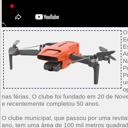
O
E
E
A
N
P
Pr
u
o
nas férias. O clube foi fundado em 20 de No
e recentemente completou 50 anos.
O clube municipal, que passou por uma revita
ano, tem uma área de 100 mil metros quadra