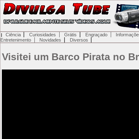
Ciência
Curiosidades
Grátis
Engraçado
Informaçõe
Entretenimento
Novidades
Diversos
Visitei um Barco Pirata no Br